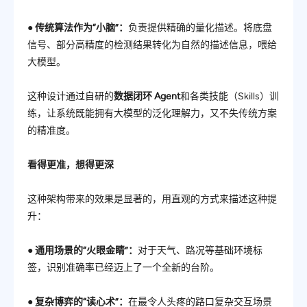
●
传统算法作为“小脑”
：
负责提供精确的量化描述。将底盘
信号、部分高精度的检测结果转化为自然的描述信息，喂给
大模型。
这种设计通过自研的
数据闭环 Agent
和各类技能（Skills）训
练，让系统既能拥有大模型的泛化理解力，又不失传统方案
的精准度。
看得更准，想得更深
这种架构带来的效果是显著的，用直观的方式来描述这种提
升：
●
通用场景的“火眼金睛”
：
对于天气、路况等基础环境标
签，识别准确率已经迈上了一个全新的台阶。
●
复杂博弈的“读心术”：
在
最
令人头疼的路口复杂交互场景