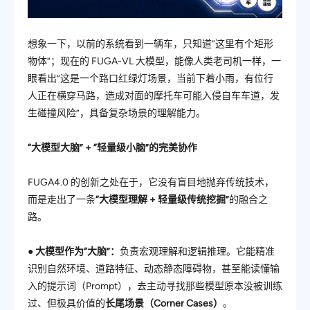
想象一下，以前的系统看到一辆车，只知道“这里有个矩形
物体”；现在的 FUGA-VL 大模型，能像人类老司机一样，一
眼看出“这是一个路口红绿灯场景，当前下着小雨，有位行
人正在横穿马路，造成对面的摩托车可能入侵自车车道，发
生碰撞风险”，具备复杂场景的理解能力。
“大模型大脑” + “轻量级小脑”的完美协作
FUGA4.0 的创新之处在于，它没有盲目地抛弃传统技术，
而是走出了一条
“
大模型理解 + 轻量级传统挖掘
”
的融合之
路。
●
大模型作为“大脑”
：
负责宏观理解和逻辑推理。它能精准
识别自然环境、道路特征、动态静态障碍物，甚至能读懂输
入的提示词（Prompt），去主动寻找那些模型原本没被训练
过、但极具价值的
长尾场景（Corner Cases）
。