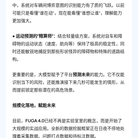
中，系统对车辆间博弈意图的识别能力有了质的飞跃。以前
可能只是看懂“谁在动”，现在能看懂“谁想让谁”，理解能力
更加强大。
●
运动预测的“精算师”：
结合轻量级方案，系统对自车和障
碍物的运动状态（速度、航向等）保持了极高的稳定性，同
时还能敏锐地捕捉到那些形状怪异的障碍物和特殊的道路结
构。
更重要的是，大模型赋予了平台
预测未来
的能力。它不仅能
识别当下的风险，还能推演接下来几秒可能发生的情形，从
而提前锁定那些潜在的高危场景。
规
模化落地，赋能未来
目前，
FUGA 4.0
已经不再是实验室里的概念，而是开始了
大规模的实战应用。
全新的数据挖掘框架
正在日夜不停地处
理着采集数据、问题打点数据和待标注数据。