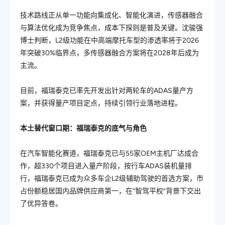
技术路线正从单一功能向集成化、智能化演进，传感器融合
与算法优化成为竞争焦点，成本下探则是普及关键。沈骏强
博士判断，L2级功能在中高端摩托车型的渗透率将于2026
年突破30%临界点，多传感器融合方案将在2028年后成为
主流。
目前，福瑞泰克已率先开发出针对两轮车的ADAS量产方
案，并获得量产项目定点，持续引领行业落地进程。
本土替代窗口期：福瑞泰克的底气与角色
在汽车智能化赛道，福瑞泰克已与55家OEM主机厂达成合
作，超330个项目进入量产阶段，按行车ADAS装机量排
行，福瑞泰克已成为众多车企L2级辅助驾驶的
首选
方案，市
占份额稳居国内品牌供应商
第一
，在“智驾平权”背景下交出
了优异答卷。