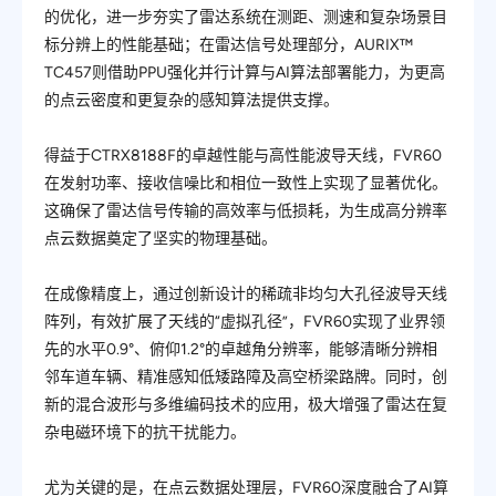
的优化，进一步夯实了雷达系统在测距、测速和复杂场景目
标分辨上的性能基础；在雷达信号处理部分，AURIX™
TC457则借助PPU强化并行计算与AI算法部署能力，为更高
的点云密度和更复杂的感知算法提供支撑。
得益于CTRX8188F的卓越性能与高性能波导天线，FVR60
在发射功率、接收信噪比和相位一致性上实现了显著优化。
这确保了雷达信号传输的高效率与低损耗，为生成高分辨率
点云数据奠定了坚实的物理基础。
在成像精度上，通过创新设计的稀疏非均匀大孔径波导天线
阵列，有效扩展了天线的“虚拟孔径”，FVR60实现了业界领
先的水平0.9°、俯仰1.2°的卓越角分辨率，能够清晰分辨相
邻车道车
辆、精准感知低矮路障及高空桥梁路牌。同时，创
新的混合波形与多维编码技术的应用，极大增强了雷达在复
杂电磁环境下的抗干扰能力。
尤为关键的是，在点云数据处理层，FVR60深度融合了AI算