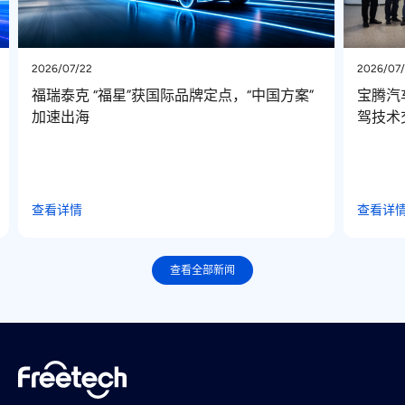
2026/07/03
2
方案”
宝腾汽车领导一行到访福瑞泰克，开展高阶智
驾技术交流
查看详情
查看全部新闻