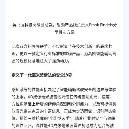
英飞凌科技高级副总裁，射频产品线负责人Frank Findeis分
享解决方案
此次双方的强强联手，不仅彰显了在技术创新上的高度共
识，更以一款定义行业标准的重磅产品，为高阶智能辅助驾
驶的规模化落地注入了强劲动力。
定义下一代毫米波雷达的安全边界
感知系统的性能直接决定了智能辅助驾驶安全的边界与体验
的上限。4D成像毫米波雷达凭借在传统雷达距离、速度、
方位角基础上新增的俯仰角探测和分辨能力，以及可提供类
似激光雷达点云的丰富信息，正成为穿透雨雾、识别静态物
体、描绘三维轮廓的“全能型选手”。随着行业对安全与效率
的理性回归，高性能4D成像毫米波雷达势必成为组合驾驶