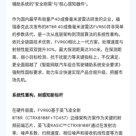
辅助系统的“安全刚需”与“核⼼感知器件”。
作为国内
最
早布局量产4D成像毫米波雷达研发的企业，福
瑞泰克此次发布的8T8R 4D成像毫米波雷达FVR60并非简单
的参数迭代，是一次从底层架构到顶层算法的系统性重构。
依托全链路技术优势，FVR60相比上一代方案，处理速度与
射频性能双双提升30%，
最
大探测距离达350米。在探测距
离、弱⼩⽬标检测、抗⼲扰能⼒等关键指标上，不仅满足、
更全面超越了《智能网联汽车组合驾驶辅助系统安全要求》
强制性国标要求，助⼒⻋企快速实现产品合规升级，把握市
场先机。
系统性重构，树感知新标杆
在硬件层面，FVR60基于英飞凌全新
8T8R（CTRX8188F+TC457）边缘架构方案作为关键的射
频前端芯片，英飞凌RASIC
™
CTRX8188F通过在发射功
率、噪声系数、扫频速度、相位噪声和接收机线性度等方面