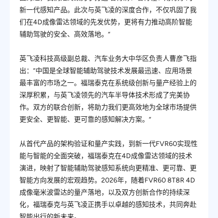
新一代感知产品。此次与英飞凌的深度合作，不仅巩固了我
们在4D成像雷达领域的先发优势，更将有力推动高阶智能
辅助驾驶的安全、高效落地。”
英飞凌科技高级副总裁、汽车业务大中华区负责人曹彦飞指
出：“中国是全球智能辅助驾驶技术发展
最
迅速、应用场景
最
丰富的市场之一。福瑞泰克在系统级创新与量产经验上的
深厚积累，与英飞凌领先的汽车半导体技术形成了完美协
作。双方的联合创新，将助力我们更高效地为全球市场提供
更安全、更智能、更可靠的感知解决方案。”
从首代产品的架构验证和量产实践，到新一代FVR60实现性
能与智能的全面突破，福瑞泰克在4D成像雷达领域的技术
演进，映射了智能辅助驾驶感知系统向更精准、更可靠、更
智能方向发展的宏观趋势。2026年，随着FVR60 8T8R 4D
成像毫米波雷达的量产落地，以及双方创新合作的持续深
化，福瑞泰克与英飞凌正携手以卓越的感知技术，共同奔赴
智能出行的新未来。