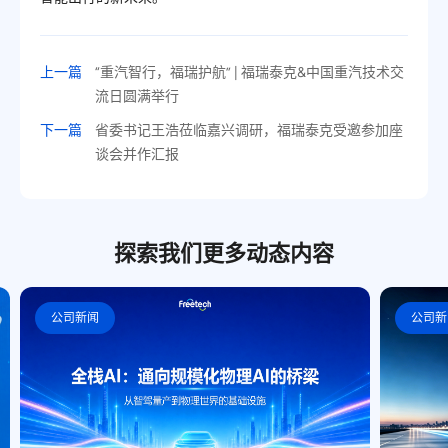
上一篇
“重汽智行，福瑞护航” | 福瑞泰克&中国重汽技术交
流日圆满举行
下一篇
省委书记王浩莅临嘉兴调研，福瑞泰克受邀参加座
谈会并作汇报
探索我们更多动态内容
公司新闻
公司