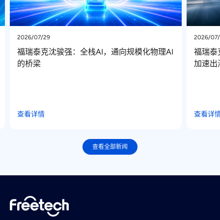
2026/07/22
2026/0
福瑞泰克 “福星”获国际品牌定点，“中国方案”
宝腾
加速出海
驾技
查看详情
查看详
查看全部新闻