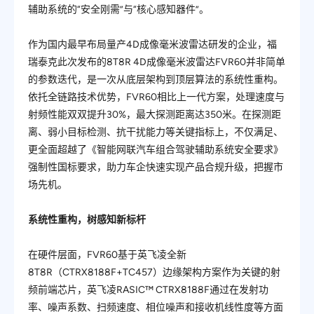
辅助系统的“安全刚需”与“核⼼感知器件”。
作为国内
最
早布局量产4D成像毫米波雷达研发的企业，福
瑞泰克此次发布的8T8R 4D成像毫米波雷达FVR60并非简单
的参数迭代，是一次从底层架构到顶层算法的系统性重构。
依托全链路技术优势，FVR60相比上一代方案，处理速度与
射频性能双双提升30%，
最
大探测距离达350米。在探测距
离、弱⼩⽬标检测、抗⼲扰能⼒等关键指标上，不仅满足、
更全面超越了《智能网联汽车组合驾驶辅助系统安全要求》
强制性国标要求，助⼒⻋企快速实现产品合规升级，把握市
场先机。
系统性重构，树感知新标杆
在硬件层面，FVR60基于英飞凌全新
8T8R（CTRX8188F+TC457）边缘架构方案作为关键的射
频前端芯片，英飞凌RASIC
™
CTRX8188F通过在发射功
率、噪声系数、扫频速度、相位噪声和接收机线性度等方面