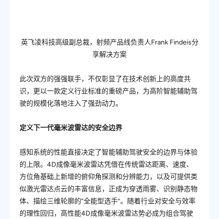
英飞凌科技高级副总裁，射频产品线负责人Frank Findeis分
享解决方案
此次双方的强强联手，不仅彰显了在技术创新上的高度共
识，更以一款定义行业标准的重磅产品，为高阶智能辅助驾
驶的规模化落地注入了强劲动力。
定义下一代毫米波雷达的安全边界
感知系统的性能直接决定了智能辅助驾驶安全的边界与体验
的上限。4D成像毫米波雷达凭借在传统雷达距离、速度、
方位角基础上新增的俯仰角探测和分辨能力，以及可提供类
似激光雷达点云的丰富信息，正成为穿透雨雾、识别静态物
体、描绘三维轮廓的“全能型选手”。随着行业对安全与效率
的理性回归，高性能4D成像毫米波雷达势必成为组合驾驶