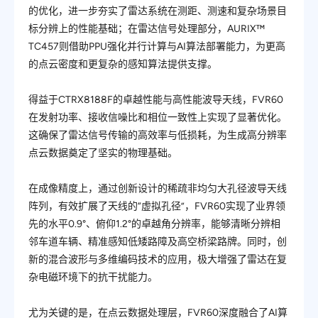
的优化，进一步夯实了雷达系统在测距、测速和复杂场景目
标分辨上的性能基础；在雷达信号处理部分，AURIX™
TC457则借助PPU强化并行计算与AI算法部署能力，为更高
的点云密度和更复杂的感知算法提供支撑。
得益于CTRX8188F的卓越性能与高性能波导天线，FVR60
在发射功率、接收信噪比和相位一致性上实现了显著优化。
这确保了雷达信号传输的高效率与低损耗，为生成高分辨率
点云数据奠定了坚实的物理基础。
在成像精度上，通过创新设计的稀疏非均匀大孔径波导天线
阵列，有效扩展了天线的“虚拟孔径”，FVR60实现了业界领
先的水平0.9°、俯仰1.2°的卓越角分辨率，能够清晰分辨相
邻车道车
辆、精准感知低矮路障及高空桥梁路牌。同时，创
新的混合波形与多维编码技术的应用，极大增强了雷达在复
杂电磁环境下的抗干扰能力。
尤为关键的是，在点云数据处理层，FVR60深度融合了AI算