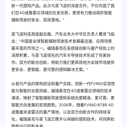
新一代感知产品。此次与英飞凌的深度合作，不仅巩固了我
们在4D成像雷达领域的先发优势，更将有力推动高阶智能
辅助驾驶的安全、高效落地。”
英飞凌科技高级副总裁、汽车业务大中华区负责人曹彦飞指
出：“中国是全球智能辅助驾驶技术发展
最
迅速、应用场景
最
丰富的市场之一。福瑞泰克在系统级创新与量产经验上的
深厚积累，与英飞凌领先的汽车半导体技术形成了完美协
作。双方的联合创新，将助力我们更高效地为全球市场提供
更安全、更智能、更可靠的感知解决方案。”
从首代产品的架构验证和量产实践，到新一代FVR60实现性
能与智能的全面突破，福瑞泰克在4D成像雷达领域的技术
演进，映射了智能辅助驾驶感知系统向更精准、更可靠、更
智能方向发展的宏观趋势。2026年，随着FVR60 8T8R 4D
成像毫米波雷达的量产落地，以及双方创新合作的持续深
化，福瑞泰克与英飞凌正携手以卓越的感知技术，共同奔赴
智能出行的新未来。