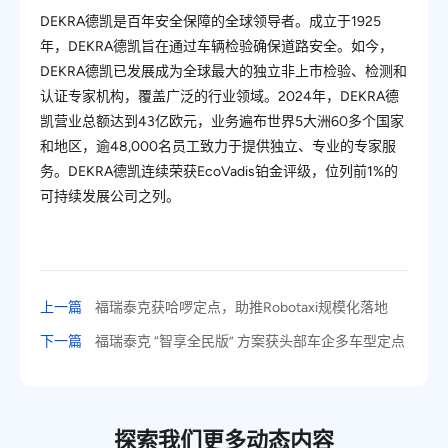
DEKRA德凯是百年安全保障的全球
领导者
。成立于1925
年，DEKRA德凯旨在通过车辆检验确保道路安全。如今，
DEKRA德凯已发展成为全球
最
大的独立非上市检验、检测和
认证专家机构，覆盖广泛的行业领域。2024年，DEKRA德
凯营业总额达到43亿欧元，业务遍布世界5大洲60多个国家
和地区，逾48,000名员工致力于提供独立、专业的专家服
务。DEKRA德凯连续荣获EcoVadis铂金评级，位列前1%的
可持续发展公司之列。
上一篇
福瑞泰克获哈啰定点，助推Robotaxi规模化落地
下一篇
福瑞泰克 “智享全民版” 方案获头部车企多车型定点
探索我们更多动态内容